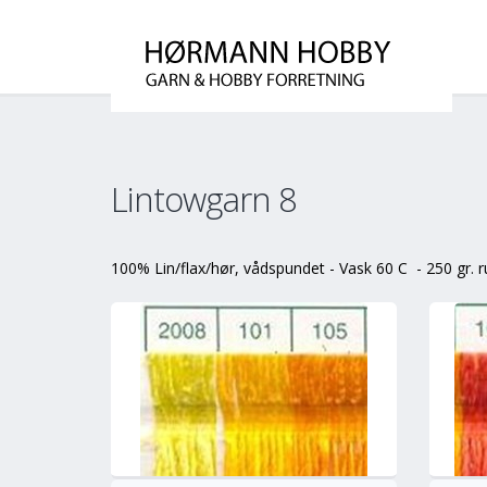
Lintowgarn 8
100% Lin/flax/hør, vådspundet - Vask 60 C - 250 gr. r
info
Mere