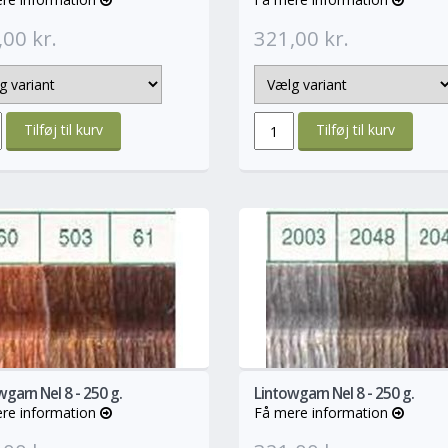
00 kr.
321,00 kr.
info
Mere
info
M
garn Nel 8 - 250 g.
Lintowgarn Nel 8 - 250 g.
re information
Få mere information