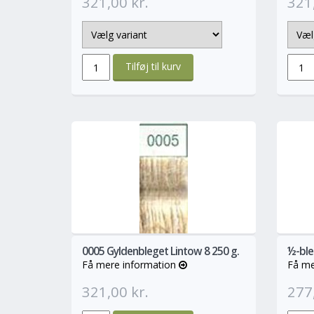
321,00 kr.
321,
info
Mere
0005 Gyldenbleget Lintow 8 250 g.
½-ble
Få mere information
Få me
321,00 kr.
277,