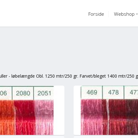
Forside
Webshop
uller - løbelængde Obl. 1250 mtr/250 gr. Farvet/bleget 1400 mtr/250 g
info
Mere
info
M