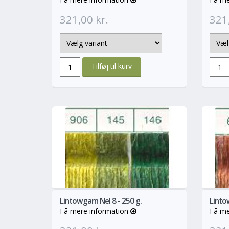
321,00 kr.
321,
info
Mere
Lintowgarn Nel 8 - 250 g.
Lintow
Få mere information
Få me