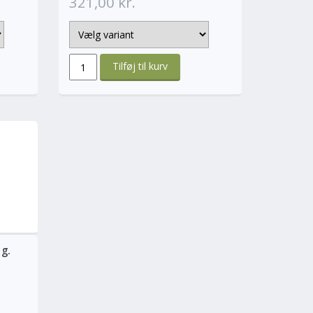
321,00 kr.
ere
 g.