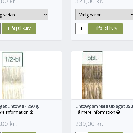
00 kr.
321,00 kr.
info
Mere
M
get Lintow 8 - 250 g.
Lintowgarn Nel 8 Ubleget 250
re information
Få mere information
00 kr.
239,00 kr.