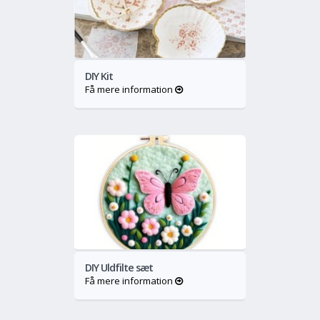
o
Mere
DIY Kit
Få mere information
o
Mere
DIY Uldfilte sæt
Få mere information