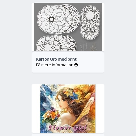
o
Mere
Karton Uro med print
Få mere information
o
Mere