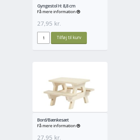
Gyngestol H: 8,8 cm
Få mere information
27,95 kr.
o
Mere
Bord/Bænkesæt
Få mere information
27,95 kr.