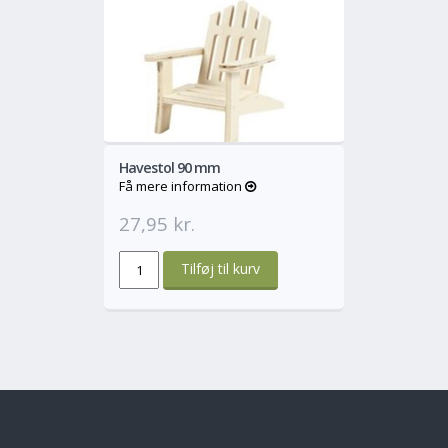
o
Mere
Havestol 90 mm
Få mere information
27,95 kr.