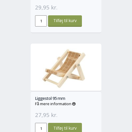
29,95 kr.
o
Mere
Liggestol 95 mm
Få mere information
27,95 kr.