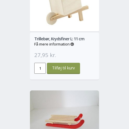
o
Mere
Trillebør, Krydsfiner L: 11 cm
Få mere information
27,95 kr.
o
Mere