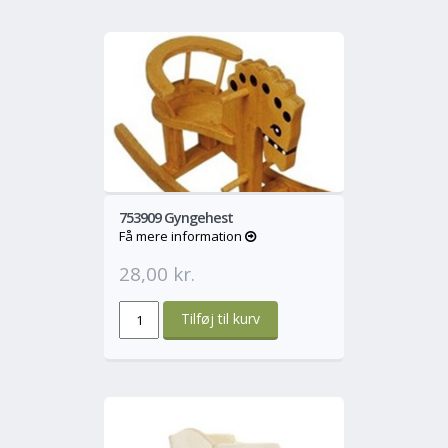
o
Mere
753909 Gyngehest
Få mere information
28,00 kr.