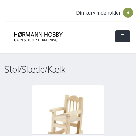
Din kurv indeholder
0
Stol/Slæde/Kælk
o
Mere