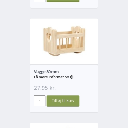
o
Mere
Vugge 80 mm
Få mere information
27,95 kr.