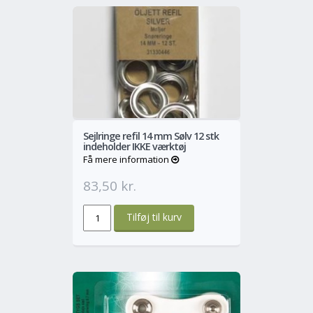
o
Mere
Sejlringe refil 14 mm Sølv 12 stk
indeholder IKKE værktøj
Få mere information
83,50 kr.