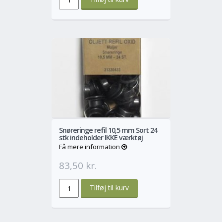
o
Mere
Snøreringe refil 10,5 mm Sort 24
stk indeholder IKKE værktøj
Få mere information
83,50 kr.