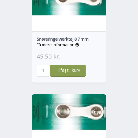
o
Mere
Snøreringe værktøj 8,7 mm
Få mere information
45,50 kr.
o
Mere