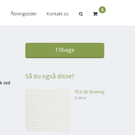
0
Åbningstider
Kontakt os
Tilbage
Så du også disse?
sk ved
703-38 Stramaj
21,80 kr.