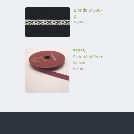
Blonde 31300-
2
12,50 kr.
55335
Satinbånd 3mm
Vinrød
9,00 kr.