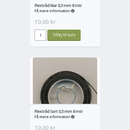
Flextråd klar 0,5 mm 8 mtr
Få mere information
10,00 kr.
o
Mere
Flextråd Sort 0,5 mm 8 mtr
Få mere information
10,00 kr.