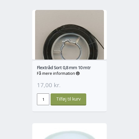
o
Mere
Flextråd Sort 0,8 mm 10 mtr
Få mere information
17,00 kr.