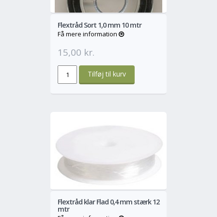
Flextråd Sort 1,0 mm 10 mtr
Få mere information
15,00 kr.
o
Mere
Flextråd klar Flad 0,4 mm stærk 12
mtr