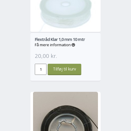
o
Mere
Flextråd Klar 1,0 mm 10 mtr
Få mere information
20,00 kr.
o
Mere