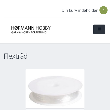
Din kurv indeholder
0
Flextråd
o
Mere