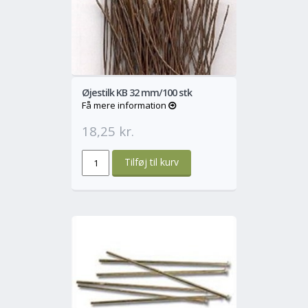
o
Mere
Øjestilk KB 32 mm/100 stk
Få mere information
18,25 kr.
o
Mere