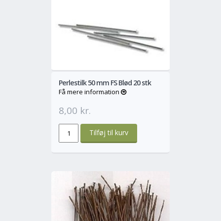
o
Mere
Perlestilk 50 mm FS Blød 20 stk
Få mere information
8,00 kr.
o
Mere