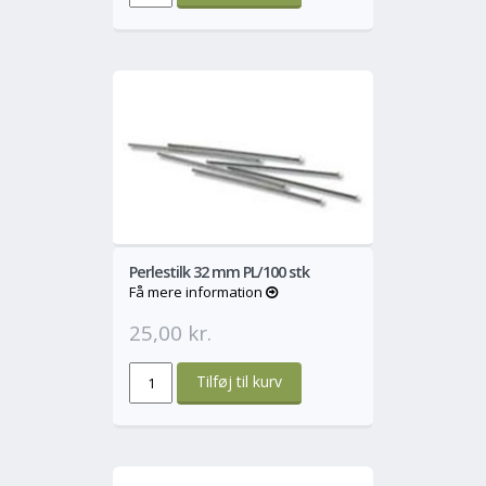
o
Mere
Perlestilk 32 mm PL/100 stk
Få mere information
25,00 kr.