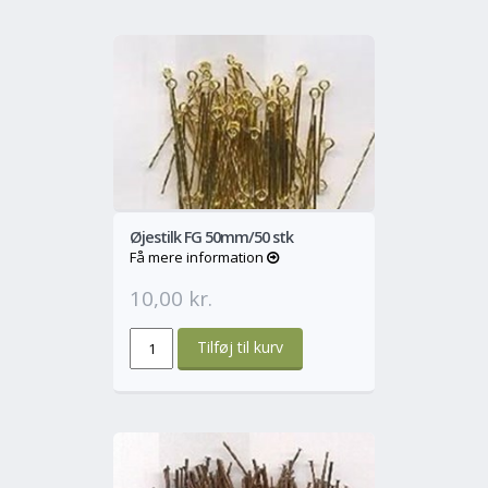
o
Mere
Øjestilk FG 50mm/50 stk
Få mere information
10,00 kr.