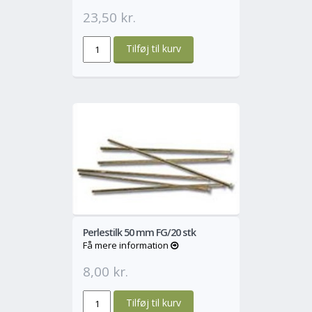
23,50 kr.
o
Mere
Perlestilk 50 mm FG/20 stk
Få mere information
8,00 kr.