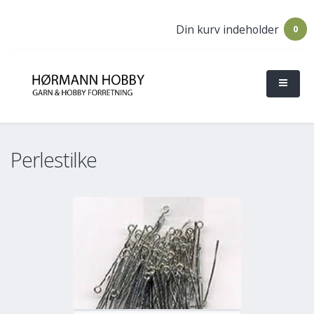
Din kurv indeholder
0
Perlestilke
o
Mere