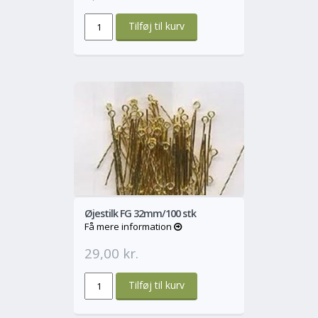
o
Mere
Øjestilk FG 32mm/100 stk
Få mere information
29,00 kr.