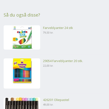
Så du også disse?
Farveblyanter 24 stk
79,50 kr.
29054 Farveblyanter 20 stk.
22,00 kr.
426201 Oliepastel
49,00 kr.