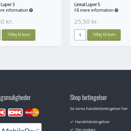
 Luper 3
Lineal Luper 5
re information
Få mere information
0 kr.
25,50 kr.
ngsmuligheder
Shop betingelser
Se vores handelsbetingelser her.
Handelsbetingelser
Om cookies