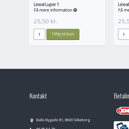
Lineal Luper 1
Lineal
Få mere information
Få me
25,50 kr.
25,5
Kontakt
Betali
Balle Bygade 81, 8600 Silkeborg