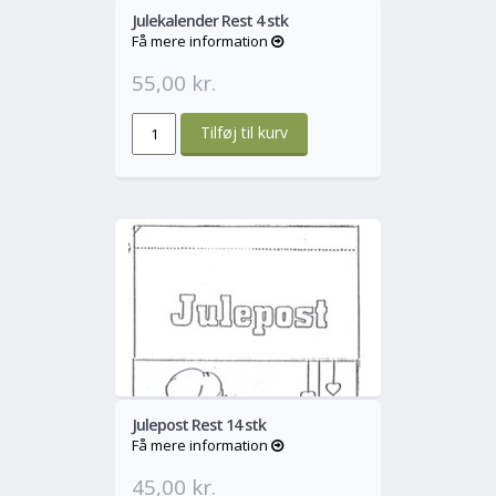
Julekalender Rest 4 stk
Få mere information
55,00 kr.
o
Mere
Julepost Rest 14 stk
Få mere information
45,00 kr.