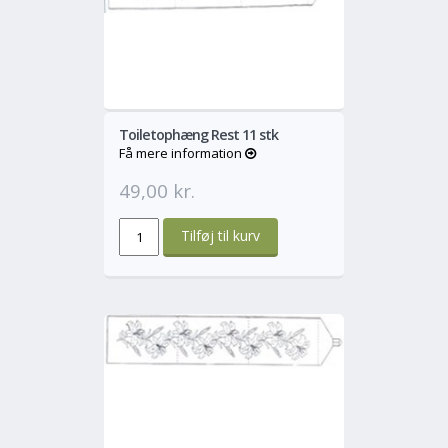
o
Mere
Toiletophæng Rest 11 stk
Få mere information
49,00 kr.
o
Mere