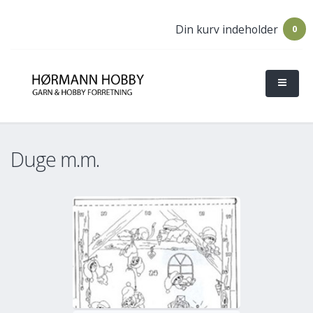
Din kurv indeholder
0
Duge m.m.
o
Mere