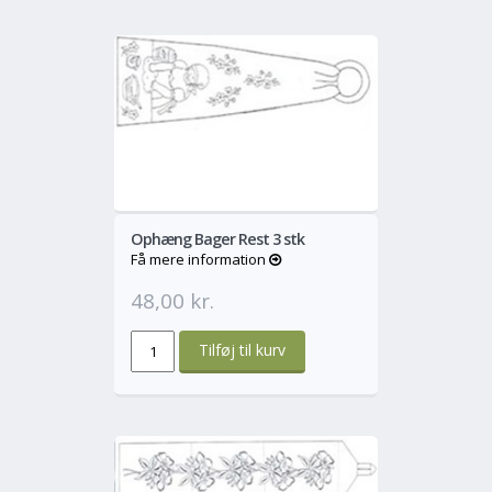
o
Mere
Ophæng Bager Rest 3 stk
Få mere information
48,00 kr.