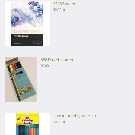
62186-water
92,00 kr.
888 Farveblyanter
20,00 kr.
29054 Farveblyanter 20 stk.
22,00 kr.