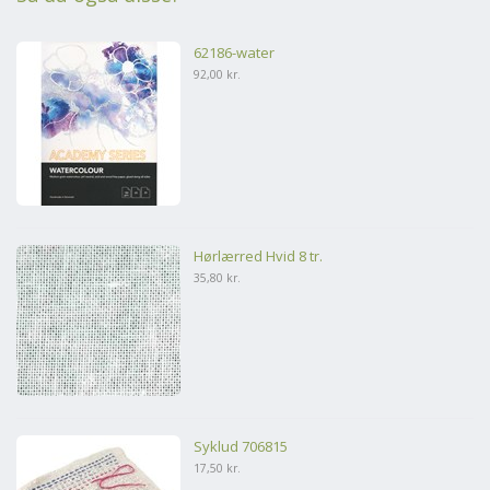
62186-water
92,00 kr.
Hørlærred Hvid 8 tr.
35,80 kr.
Syklud 706815
17,50 kr.