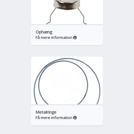
o
Mere
Ophæng
Få mere information
o
Mere
Metalringe
Få mere information