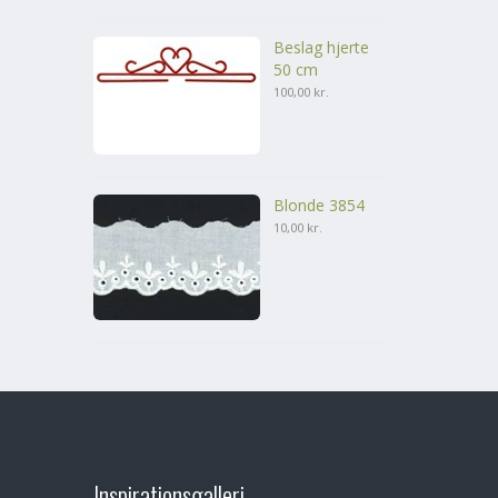
Beslag hjerte
50 cm
100,00 kr.
Blonde 3854
10,00 kr.
Inspirationsgalleri