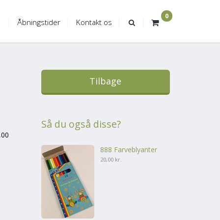
0
Åbningstider
Kontakt os
Tilbage
Så du også disse?
,00
888 Farveblyanter
20,00 kr.