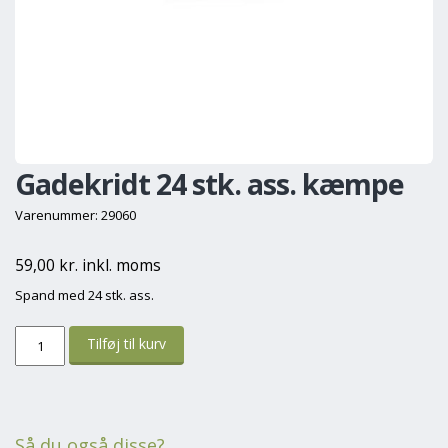
Gadekridt 24 stk. ass. kæmpe
Varenummer: 29060
59,00 kr. inkl. moms
Spand med 24 stk. ass.
Så du også disse?